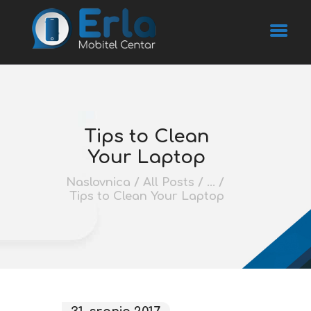
NASLOVNICA
Tips to Clean
O NAMA
Your Laptop
SERVIS
Naslovnica
All Posts
...
PRODAJA
Tips to Clean Your Laptop
KONTAKT