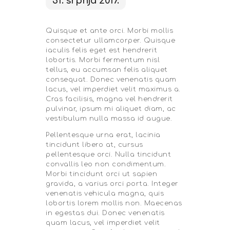
31. srpnja 2017.
Quisque et ante orci. Morbi mollis
consectetur ullamcorper. Quisque
iaculis felis eget est hendrerit
lobortis. Morbi fermentum nisl
tellus, eu accumsan felis aliquet
consequat. Donec venenatis quam
lacus, vel imperdiet velit maximus a.
Cras facilisis, magna vel hendrerit
pulvinar, ipsum mi aliquet diam, ac
vestibulum nulla massa id augue.
Pellentesque urna erat, lacinia
tincidunt libero at, cursus
pellentesque orci. Nulla tincidunt
convallis leo non condimentum.
Morbi tincidunt orci ut sapien
gravida, a varius orci porta. Integer
venenatis vehicula magna, quis
lobortis lorem mollis non. Maecenas
in egestas dui. Donec venenatis
quam lacus, vel imperdiet velit