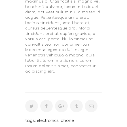
maximus a. Cras facilisis, magna vel
hendrerit pulvinar, ipsum mi aliquet
diam, act vestibulum nulla massa id
augue. Pellentesque urna erat,
lacinia tincidunt justo libero at,
cursus pellentesque orci. Morbi
tincidunt orci ut sapien gravida, a
varius orci porta. Nulla tincidunt
convallis leo non condimentum.
Maecenas egestas dui. Integer
venenatis vehicula a magna, quis
lobortis lorem mollis non. Lorem
ipsum dolor sit amet, consectetur
adipiscing elit.
tags:
electronics
,
phone