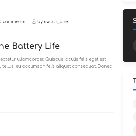
0
comments
by
switch_one
P
e Battery Life
ectetur ullamcorper. Quisque iaculis felis eget est
sl tellus, eu accumsan felis aliquet consequat. Donec