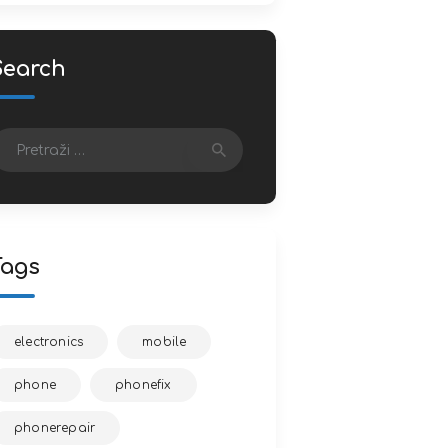
Search
retraži:
Tags
electronics
mobile
phone
phonefix
phonerepair