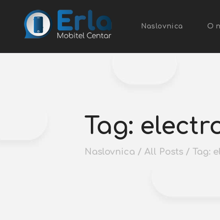
Naslovnica
O 
Tag: electr
Naslovnica
All Posts
Tag: e