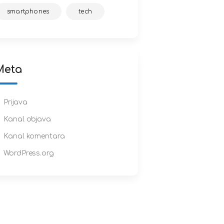
smartphones
tech
Meta
Prijava
Kanal objava
Kanal komentara
WordPress.org