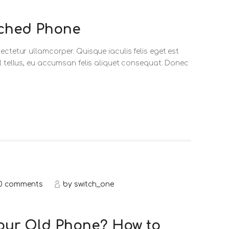
nched Phone
ectetur ullamcorper. Quisque iaculis felis eget est
sl tellus, eu accumsan felis aliquet consequat. Donec
0
comments
by
switch_one
Your Old Phone? How to