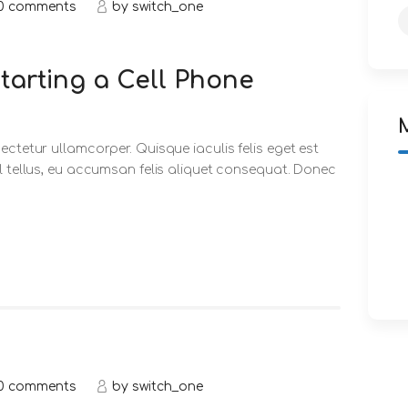
0
comments
by
switch_one
Starting a Cell Phone
ectetur ullamcorper. Quisque iaculis felis eget est
sl tellus, eu accumsan felis aliquet consequat. Donec
0
comments
by
switch_one