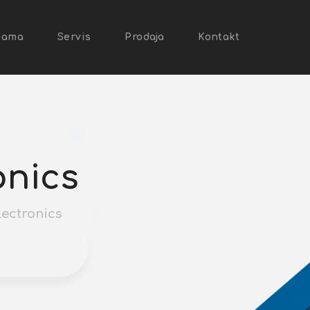
NASLOVNICA
nama
Servis
Prodaja
Kontakt
O NAMA
SERVIS
PRODAJA
KONTAKT
onics
lectronics