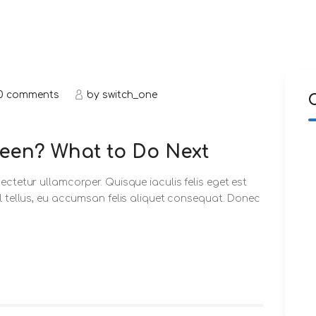
0
comments
by
switch_one
een? What to Do Next
ectetur ullamcorper. Quisque iaculis felis eget est
sl tellus, eu accumsan felis aliquet consequat. Donec